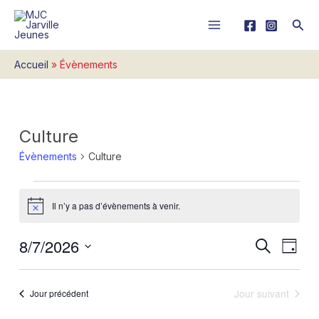
Aller
Rech
au
contenu
Accueil
Évènements
Culture
Évènements
for
Évènements
Culture
7
août
2026
Il n’y a pas d’évènements à venir.
Notice
8/7/2026
Recherche
Naviga
Recherche
Jour
et
de
Sélectionnez
navigation
vues
une
de
Évène
Jour suivant
Jour précédent
date.
vues