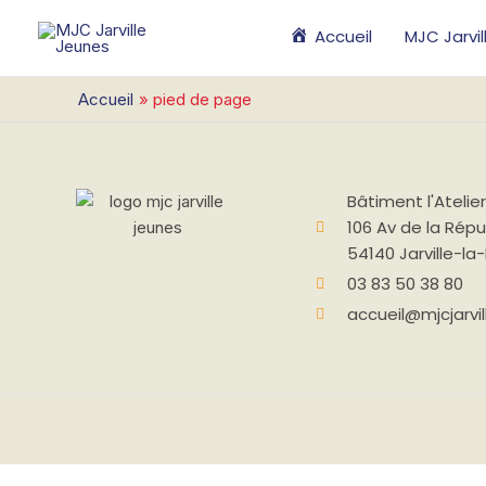
Aller
Accueil
MJC Jarvi
au
contenu
Accueil
pied de page
Bâtiment
l'Atelier
106 Av de la Répu
54140 Jarville-l
03 83 50 38 80
accueil@mjcjarvil