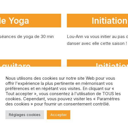
de Yoga
Initiatio
séances de yoga de 30 min
Lou-Ann va vous initier au pas
danser avec elle cette saison !
 guitare
Initiati
Nous utilisons des cookies sur notre site Web pour vous
stration de guitare
Isabelle Michel vous propose de
offrir l'expérience la plus pertinente en mémorisant vos
préférences et en répétant vos visites. En cliquant sur «
Sundo.
Tout accepter », vous consentez à l'utilisation de TOUS les
cookies. Cependant, vous pouvez visiter les « Paramètres
des cookies » pour fournir un consentement contrôlé.
Professeurs présents
Réglages cookies
Accepter
Charlotte De Mello