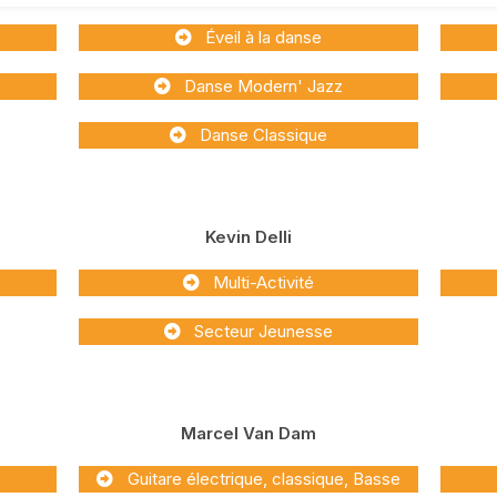
Éveil à la danse
Danse Modern' Jazz
Danse Classique
Kevin Delli
Multi-Activité
Secteur Jeunesse
Marcel Van Dam
Guitare électrique, classique, Basse