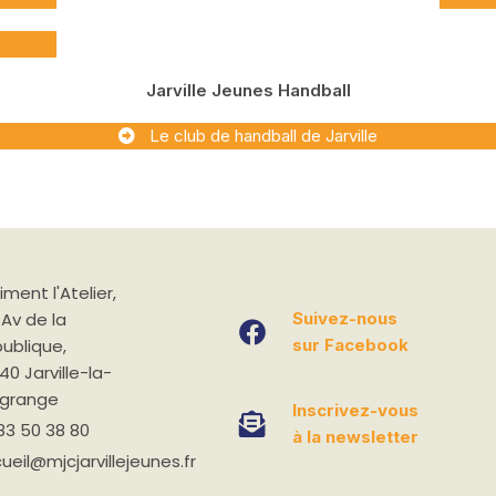
Jarville Jeunes Handball
Le club de handball de Jarville
timent
l'Atelier,
Suivez-nous
 Av de la
sur Facebook
ublique,
40 Jarville-la-
lgrange
Inscrivez-vous
83 50 38 80
à la newsletter
ueil@mjcjarvillejeunes.fr