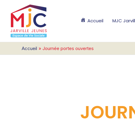
Aller
au
contenu
Accueil
MJC Jarvi
Accueil
Journée portes ouvertes
JOURN