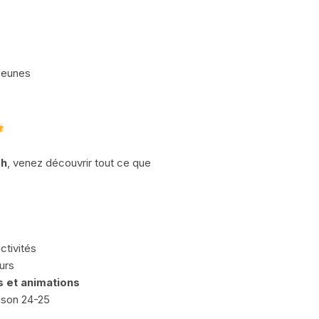
Jeunes
7h
, venez découvrir tout ce que
ctivités
urs
s et animations
ison 24-25