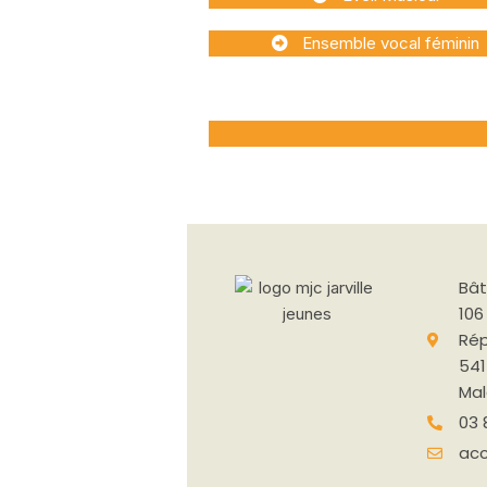
Ensemble vocal féminin
Bâ
106
Rép
541
Ma
03 
acc